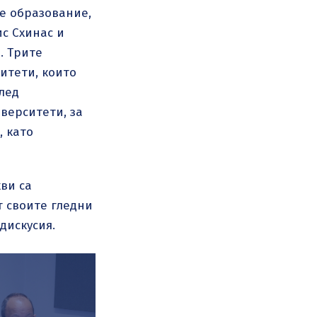
ше образование,
с Схинас и
. Трите
итети, които
лед
верситети, за
, като
кви са
т своите гледни
 дискусия.