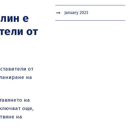
January 2023
блин e
тели от
дставители от
планиране на
тавянето на
ключват още,
отвяне на