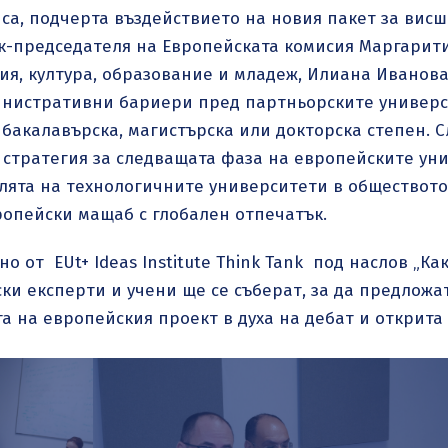
нса, подчерта въздействието на новия пакет за вис
ик-председателя на Европейската комисия Маргарити
я, култура, образование и младеж, Илиана Иванова
инистративни бариери пред партньорските универс
бакалавърска, магистърска или докторска степен. С
 стратегия за следващата фаза на европейските уни
лята на технологичните университети в обществото
опейски мащаб с глобален отпечатък.
 от EUt+ Ideas Institute Think Tank под наслов „Ка
и експерти и учени ще се съберат, за да предложа
та на европейския проект в духа на дебат и открита