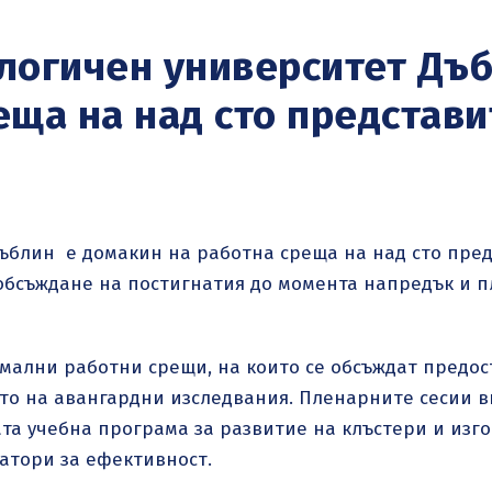
ологичен университет Дъ
еща на над сто представи
Дъблин e домакин на работна среща на над сто пре
 обсъждане на постигнатия до момента напредък и 
ални работни срещи, на които се обсъждат предос
то на авангардни изследвания. Пленарните сесии в
та учебна програма за развитие на клъстери и изг
атори за ефективност.