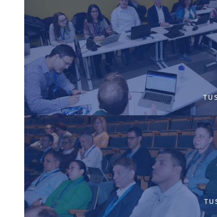
TU
TU