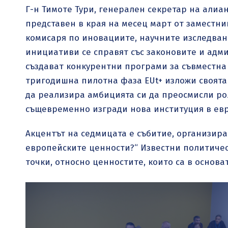
Г-н Тимоте Тури, генерален секретар на алиа
представен в края на месец март от заместн
комисаря по иновациите, научните изследвани
инициативи се справят със законовите и адм
създават конкурентни програми за съвместна 
тригодишна пилотна фаза EUt+ изложи своята
да реализира амбицията си да преосмисли ро
същевременно изгради нова институция в евр
Акцентът на седмицата e събитие, организирано
европейските ценности?“ Известни политическ
точки, относно ценностите, които са в основа